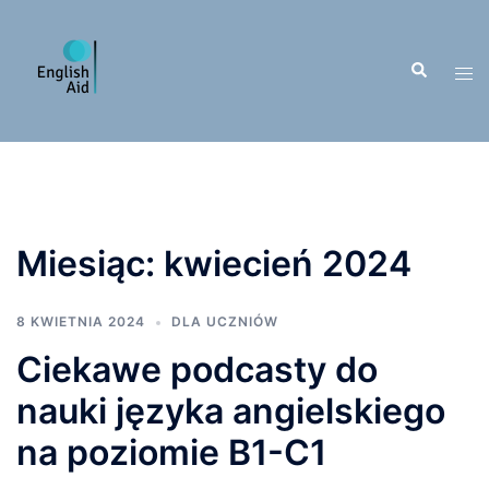
Przejdź
do
Wyszukiwa
treści
Men
prze
Miesiąc:
kwiecień 2024
8 KWIETNIA 2024
DLA UCZNIÓW
Ciekawe podcasty do
nauki języka angielskiego
na poziomie B1-C1