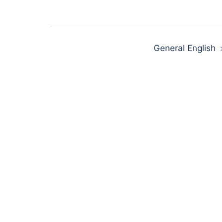
Zobacz
General English
wpisy