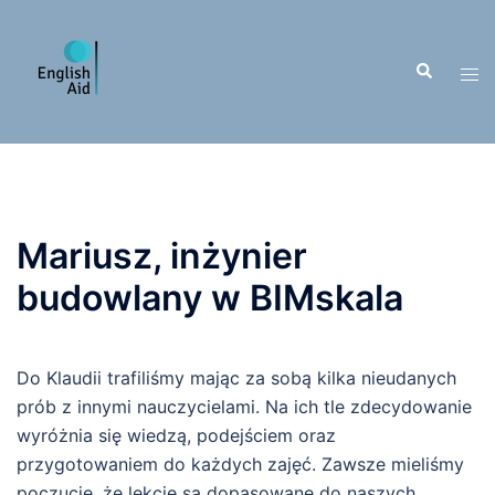
Przejdź
do
Wyszukiwa
treści
Men
prze
Mariusz, inżynier
budowlany w BIMskala
Do Klaudii trafiliśmy mając za sobą kilka nieudanych
prób z innymi nauczycielami. Na ich tle zdecydowanie
wyróżnia się wiedzą, podejściem oraz
przygotowaniem do każdych zajęć. Zawsze mieliśmy
poczucie, że lekcje są dopasowane do naszych